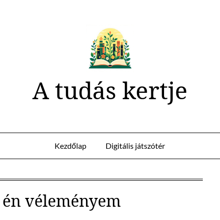
A tudás kertje
Kezdőlap
Digitális játszótér
 én véleményem