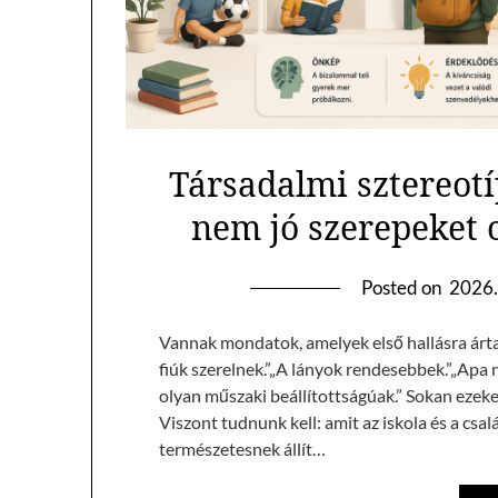
Társadalmi sztereotí
nem jó szerepeket 
Posted on
2026.
Vannak mondatok, amelyek első hallásra árta
fiúk szerelnek.”„A lányok rendesebbek.”„Apa n
olyan műszaki beállítottságúak.” Sokan ezek
Viszont tudnunk kell: amit az iskola és a csa
természetesnek állít…