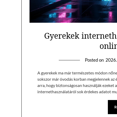
Gyerekek interneth
onli
Posted on
2026.
A gyerekek ma már természetes módon nőnek be
sokszor már óvodás korban megjelennek az é
arra, hogy biztonságosan használják ezeket 
internethasználatáról sok érdekes adatot m
R