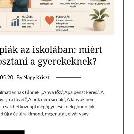
piák az iskolában: miért
osztani a gyerekeknek?
05.20.
By Nagy Kriszti
lmatlannak tűnnek. „Anya főz.”„Apa pénzt keres.”„A
yírja a füvet.”„A fiúk nem sírnak.”„A lányok nem
et csak hétköznapi megfigyeléseknek gondolják.
lád újra és újra kimond, megmutat, elvár vagy