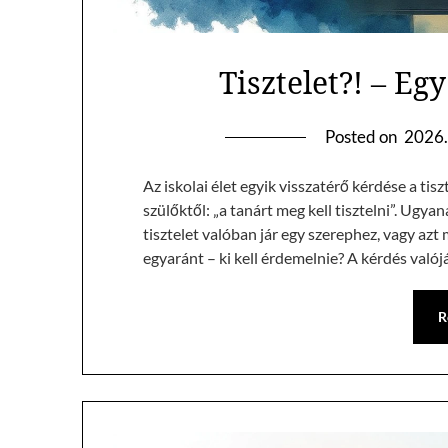
Tisztelet?! – Eg
Posted on
2026.
Az iskolai élet egyik visszatérő kérdése a ti
szülőktől: „a tanárt meg kell tisztelni”. Ugya
tisztelet valóban jár egy szerephez, vagy a
egyaránt – ki kell érdemelnie? A kérdés val
R