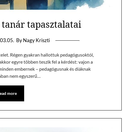
y tanár tapasztalatai
03.05.
By Nagy Kriszti
sztelet. Régen gyakran hallottuk pedagógusoktól,
nakkor egyre többen teszik fel a kérdést: vajon a
zt minden embernek – pedagógusnak és diáknak
ójában nem egyszerű…
ead more