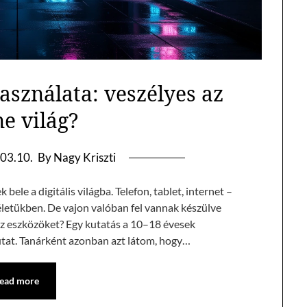
asználata: veszélyes az
ne világ?
03.10.
By Nagy Kriszti
le a digitális világba. Telefon, tablet, internet –
letükben. De vajon valóban fel vannak készülve
az eszközöket? Egy kutatás a 10–18 évesek
utat. Tanárként azonban azt látom, hogy…
ead more