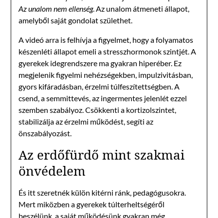
Az unalom nem ellenség
. Az unalom átmeneti állapot,
amelyből saját gondolat születhet.
A videó arra is felhívja a figyelmet, hogy a folyamatos
készenléti állapot emeli a stresszhormonok szintjét. A
gyerekek idegrendszere ma gyakran hiperéber. Ez
megjelenik figyelmi nehézségekben, impulzivitásban,
gyors kifáradásban, érzelmi túlfeszítettségben. A
csend, a semmittevés, az ingermentes jelenlét ezzel
szemben szabályoz. Csökkenti a kortizolszintet,
stabilizálja az érzelmi működést, segíti az
önszabályozást.
Az erdőfürdő mint szakmai
önvédelem
És itt szeretnék külön kitérni ránk, pedagógusokra.
Mert miközben a gyerekek túlterheltségéről
beszélünk, a saját működésünk gyakran még