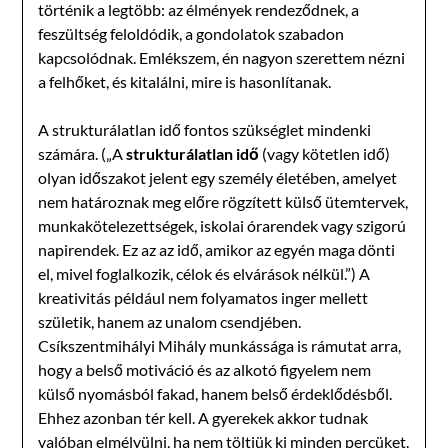
történik a legtöbb: az élmények rendeződnek, a
feszültség feloldódik, a gondolatok szabadon
kapcsolódnak. Emlékszem, én nagyon szerettem nézni
a felhőket, és kitalálni, mire is hasonlítanak.
A strukturálatlan idő fontos szükséglet mindenki
számára. („A
strukturálatlan idő
(vagy kötetlen idő)
olyan időszakot jelent egy személy életében, amelyet
nem határoznak meg előre rögzített külső ütemtervek,
munkakötelezettségek, iskolai órarendek vagy szigorú
napirendek. Ez az az idő, amikor az egyén maga dönti
el, mivel foglalkozik, célok és elvárások nélkül.”) A
kreativitás például nem folyamatos inger mellett
születik, hanem az unalom csendjében.
Csíkszentmihályi Mihály munkássága is rámutat arra,
hogy a belső motiváció és az alkotó figyelem nem
külső nyomásból fakad, hanem belső érdeklődésből.
Ehhez azonban tér kell. A gyerekek akkor tudnak
valóban elmélyülni, ha nem töltjük ki minden percüket.