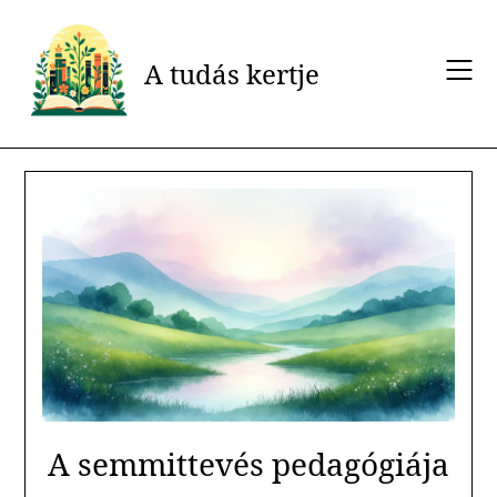
Skip
to
content
A tudás kertje
A semmittevés pedagógiája