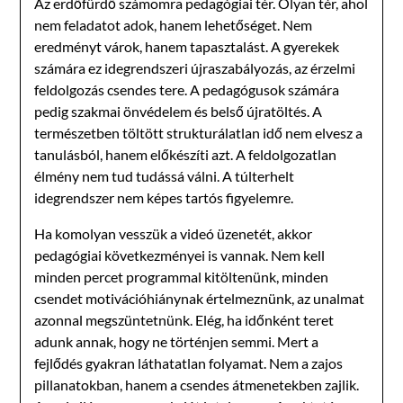
Az erdőfürdő számomra pedagógiai tér. Olyan tér, ahol
nem feladatot adok, hanem lehetőséget. Nem
eredményt várok, hanem tapasztalást. A gyerekek
számára ez idegrendszeri újraszabályozás, az érzelmi
feldolgozás csendes tere. A pedagógusok számára
pedig szakmai önvédelem és belső újratöltés. A
természetben töltött strukturálatlan idő nem elvesz a
tanulásból, hanem előkészíti azt. A feldolgozatlan
élmény nem tud tudássá válni. A túlterhelt
idegrendszer nem képes tartós figyelemre.
Ha komolyan vesszük a videó üzenetét, akkor
pedagógiai következményei is vannak. Nem kell
minden percet programmal kitöltenünk, minden
csendet motivációhiánynak értelmeznünk, az unalmat
azonnal megszüntetnünk. Elég, ha időnként teret
adunk annak, hogy ne történjen semmi. Mert a
fejlődés gyakran láthatatlan folyamat. Nem a zajos
pillanatokban, hanem a csendes átmenetekben zajlik.