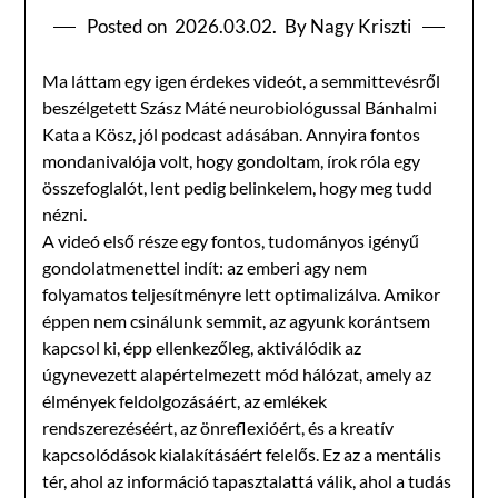
Posted on
2026.03.02.
By Nagy Kriszti
Ma láttam egy igen érdekes videót, a semmittevésről
beszélgetett Szász Máté neurobiológussal Bánhalmi
Kata a Kösz, jól podcast adásában. Annyira fontos
mondanivalója volt, hogy gondoltam, írok róla egy
összefoglalót, lent pedig belinkelem, hogy meg tudd
nézni.
A videó első része egy fontos, tudományos igényű
gondolatmenettel indít: az emberi agy nem
folyamatos teljesítményre lett optimalizálva. Amikor
éppen nem csinálunk semmit, az agyunk korántsem
kapcsol ki, épp ellenkezőleg, aktiválódik az
úgynevezett alapértelmezett mód hálózat, amely az
élmények feldolgozásáért, az emlékek
rendszerezéséért, az önreflexióért, és a kreatív
kapcsolódások kialakításáért felelős. Ez az a mentális
tér, ahol az információ tapasztalattá válik, ahol a tudás