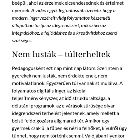
beépül, ahol az érzelmek elcsendesednek és értelmet
nyernek.
A videó egyik legfontosabb üzenete, hogy a
modern, ingervezérelt világ folyamatos készenléti
állapotban tartja az idegrendszert, miközben az
integrációhoz, a fejlődéshez és a kreativitáshoz csend
szükséges.
Nem lusták – túlterheltek
Pedagógusként ezt nap mint nap látom. Szerintem a
gyerekek nem lusták, nem érdektelenek, nem
motiválatlanok. Egyszerűen túl vannak stimulálva. A
folyamatos digitális inger, az iskolai
teljesítménykényszer, az idő strukturáltsága, a
délutáni programok, az elvárások sűrűsége olyan
idegrendszeri terhelést jelentenek, amely mellett a
belső feldolgozásra alig marad tér. Amikor egy
gyermek csak ül a fűben és nézi a felhőket, kívülről úgy
tűnhet, hogy nem történik semmi. Valójában ilyenkor