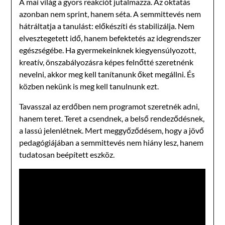
A mai világ a gyors reakciót jutalmazza. Az oktatás
azonban nem sprint, hanem séta. A semmittevés nem
hátráltatja a tanulást: előkészíti és stabilizálja. Nem
elvesztegetett idő, hanem befektetés az idegrendszer
egészségébe. Ha gyermekeinknek kiegyensúlyozott,
kreatív, önszabályozásra képes felnőtté szeretnénk
nevelni, akkor meg kell tanítanunk őket megállni. És
közben nekünk is meg kell tanulnunk ezt.
Tavasszal az erdőben nem programot szeretnék adni,
hanem teret. Teret a csendnek, a belső rendeződésnek,
a lassú jelenlétnek. Mert meggyőződésem, hogy a jövő
pedagógiájában a semmittevés nem hiány lesz, hanem
tudatosan beépített eszköz.