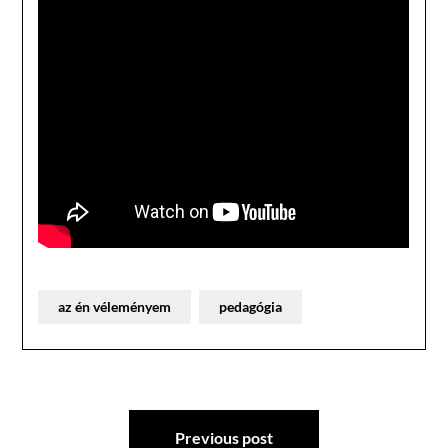
az én véleményem
pedagógia
Bejegyzés
Previous post
navigáció