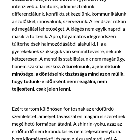
intenzívebb. Tanítunk, adminisztrálunk,
differenciálunk, konfliktust kezelünk, kommunikálunk
a szülőkkel, innoválunk, szervezünk. A rendszer ritkán
ad megállási lehetőséget. A kiégés nem egyik napról a
másikra történik. Apró, folyamatos idegrendszeri
túlterhelések halmozódásából alakul ki. Ha a
gyerekeknek szükségük van semmittevésre, nekünk
kétszeresen. A mentális stabilitásunk nem magánügy,
hanem szakmai eszköz.
A türelmünk, a jelenlétünk
minősége, a döntéseink tisztasága mind azon múlik,
hogy tudunk-e időnként nem reagálni, nem
teljesíteni, csak jelen lenni.
Ezért tartom különösen fontosnak az erdőfürdő
szemléletét, amelyet tavasszal én magam is szeretnék
megélhető formában átadni. A shinrin-yoku, azaz az
erdőfürdő nem kirándulás és nem teljesítménytúra.
Nem kilométerekről és nem pulzusszámról szól. A