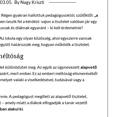
03.05.
By Nagy Kriszti
et. Régen gyakran hallottuk pedagógusoktól, szülőktől:
„a
n teszik fel a kérdést: vajon a tisztelet valóban jár egy
nak és diáknak egyaránt – ki kell érdemelnie?
Az iskola egy olyan közösség, ahol egyszerre vannak
 együtt határozzák meg, hogyan működik a tisztelet.
 méltóság
telet különböztet meg. Az egyik az úgynevezett
alapvető
azért, mert ember. Ez az emberi méltóság elismeréséből
 amelyet valaki a viselkedésével, tudásával vagy a
nie. A pedagógust megilleti az alapvető tisztelet,
t – amely miatt a diákok elfogadják a tanár vezető
an alakul ki
.