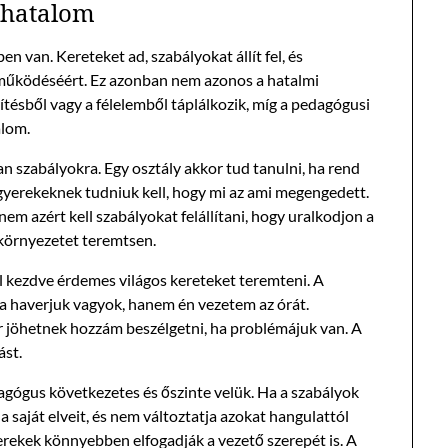
 hatalom
 van. Kereteket ad, szabályokat állít fel, és
g működéséért. Ez azonban nem azonos a hatalmi
ítésből vagy a félelemből táplálkozik, míg a pedagógusi
alom.
 szabályokra. Egy osztály akkor tud tanulni, ha rend
 gyerekeknek tudniuk kell, hogy mi az ami megengedett.
m azért kell szabályokat felállítani, hogy uralkodjon a
környezetet teremtsen.
ól kezdve érdemes világos kereteket teremteni. A
 a haverjuk vagyok, hanem én vezetem az órát.
r jöhetnek hozzám beszélgetni, ha problémájuk van. A
ást.
gógus következetes és őszinte velük. Ha a szabályok
 saját elveit, és nem változtatja azokat hangulattól
yerekek könnyebben elfogadják a vezető szerepét is. A