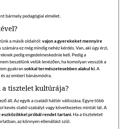
int bármely pedagógiai elmélet.
tével?
zünk a másik oldalról:
vajon a gyerekeket mennyire
számára ez még mindig nehéz kérdés. Van, aki úgy érzi,
gyereknek pedig engedelmeskednie kell. Pedig a
 nem beszélünk velük lenézően, ha komolyan vesszük a
yelem gyakran
sokkal természetesebben alakul ki
. A
a és az emberi bánásmódra.
a tisztelet kultúrája?
ő áll. Az egyik a családi háttér változása. Egyre több
ol kevés stabil szabályt vagy következetes mintát lát. A
 eszközökkel próbál rendet tartani
. Ha a tiszteletet
latban, az könnyen ellenállást szül.