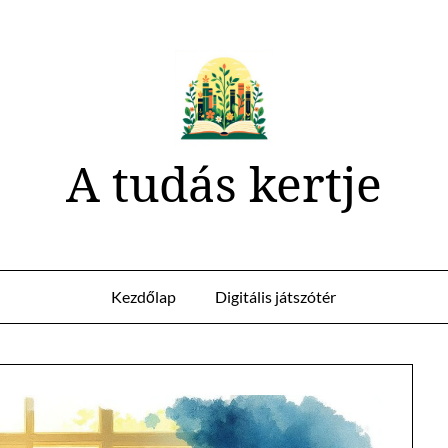
A tudás kertje
Kezdőlap
Digitális játszótér