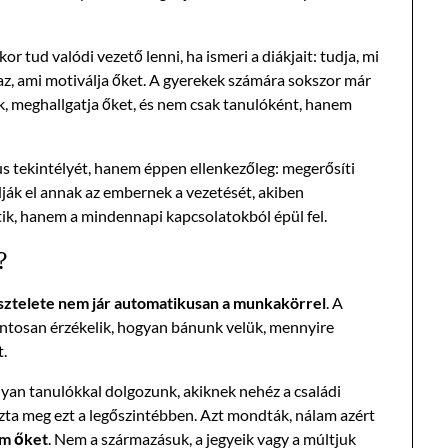
 tud valódi vezető lenni, ha ismeri a diákjait: tudja, mi
az, ami motiválja őket. A gyerekek számára sokszor már
ájuk, meghallgatja őket, és nem csak tanulóként, hanem
us tekintélyét, hanem éppen ellenkezőleg: megerősíti
ják el annak az embernek a vezetését, akiben
ik, hanem a mindennapi kapcsolatokból épül fel.
?
isztelete nem jár automatikusan a munkakörrel
. A
tosan érzékelik, hogyan bánunk velük, mennyire
t.
lyan tanulókkal dolgozunk, akiknek nehéz a családi
zta meg ezt a legőszintébben. Azt mondták, nálam azért
m őket
. Nem a származásuk, a jegyeik vagy a múltjuk