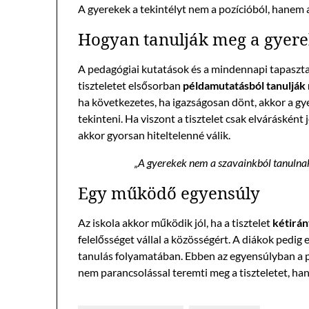
A gyerekek a tekintélyt nem a pozícióból, hanem a
Hogyan tanulják meg a gyerek
A pedagógiai kutatások és a mindennapi tapasztal
tiszteletet elsősorban
példamutatásból tanulják
ha következetes, ha igazságosan dönt, akkor a gy
tekinteni. Ha viszont a tisztelet csak elváráské
akkor gyorsan hiteltelenné válik.
„A gyerekek nem a szavainkból tanulnak
Egy működő egyensúly
Az iskola akkor működik jól, ha a tisztelet
kétirán
felelősséget vállal a közösségért. A diákok pedig
tanulás folyamatában. Ebben az egyensúlyban 
nem parancsolással teremti meg a tiszteletet, han