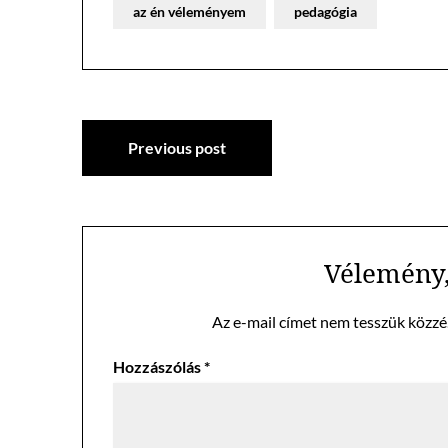
az én véleményem
pedagógia
Bejegyzés
Previous post
navigáció
Vélemény,
Az e-mail címet nem tesszük közzé
Hozzászólás
*