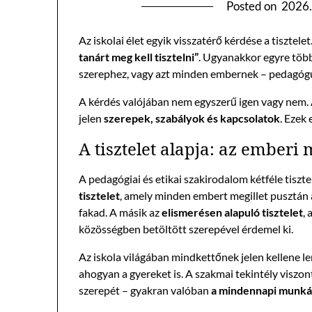
Posted on
2026.
Az iskolai élet egyik visszatérő kérdése a tisztel
tanárt meg kell tisztelni”
. Ugyanakkor egyre többe
szerephez, vagy azt minden embernek – pedagógus
A kérdés valójában nem egyszerű igen vagy nem. 
jelen
szerepek, szabályok és kapcsolatok
. Ezek
A tisztelet alapja: az emberi
A pedagógiai és etikai szakirodalom kétféle tisz
tisztelet
, amely minden embert megillet pusztán 
fakad. A másik az
elismerésen alapuló tisztelet
,
közösségben betöltött szerepével érdemel ki.
Az iskola világában mindkettőnek jelen kellene len
ahogyan a gyereket is. A szakmai tekintély viszon
szerepét – gyakran valóban
a mindennapi munkáb