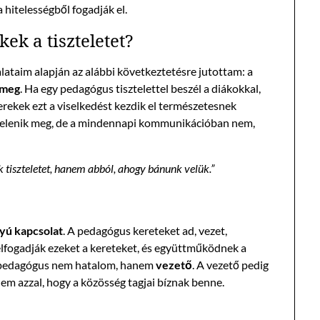
 hitelességből fogadják el.
ek a tiszteletet?
ataim alapján az alábbi következtetésre jutottam: a
 meg
. Ha egy pedagógus tisztelettel beszél a diákokkal,
erekek ezt a viselkedést kezdik el természetesnek
nt jelenik meg, de a mindennapi kommunikációban nem,
 tiszteletet, hanem abból, ahogy bánunk velük.”
yú kapcsolat
. A pedagógus kereteket ad, vezet,
 elfogadják ezeket a kereteket, és együttműködnek a
a pedagógus nem hatalom, hanem
vezető
. A vezető pedig
em azzal, hogy a közösség tagjai bíznak benne.