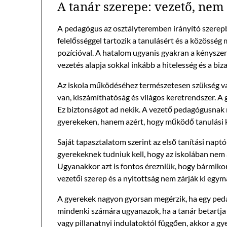
A tanár szerepe: vezető, nem
A pedagógus az osztályteremben irányító szerepben
felelősséggel tartozik a tanulásért és a közössé
pozícióval. A hatalom ugyanis gyakran a kényszer
vezetés alapja sokkal inkább a hitelesség és a biz
Az iskola működéséhez természetesen szükség van
van, kiszámíthatóság és világos keretrendszer. A
Ez biztonságot ad nekik. A vezető pedagógusnak ne
gyerekeken, hanem azért, hogy működő tanulási 
Saját tapasztalatom szerint az első tanítási napt
gyerekeknek tudniuk kell, hogy az iskolában nem
Ugyanakkor azt is fontos érezniük, hogy bármiko
vezetői szerep és a nyitottság nem zárják ki egym
A gyerekek nagyon gyorsan megérzik, ha egy peda
mindenki számára ugyanazok, ha a tanár betartja a
vagy pillanatnyi indulatoktól függően, akkor a g