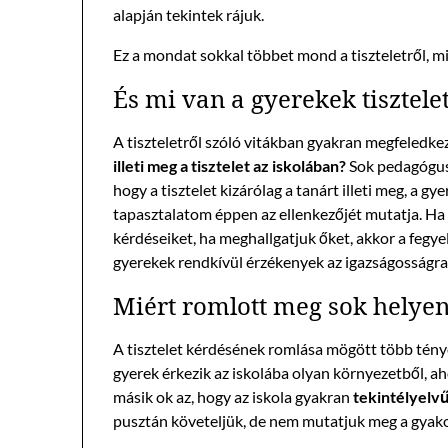
alapján tekintek rájuk.
Ez a mondat sokkal többet mond a tiszteletről, m
És mi van a gyerekek tisztele
A tiszteletről szóló vitákban gyakran megfeledke
illeti meg a tisztelet az iskolában?
Sok pedagógus 
hogy a tisztelet kizárólag a tanárt illeti meg, a 
tapasztalatom éppen az ellenkezőjét mutatja. Ha
kérdéseiket, ha meghallgatjuk őket, akkor a feg
gyerekek rendkívül érzékenyek az igazságosságr
Miért romlott meg sok helyen 
A tisztelet kérdésének romlása mögött több tényez
gyerek érkezik az iskolába olyan környezetből, ah
másik ok az, hogy az iskola gyakran
tekintélyelvű
pusztán követeljük, de nem mutatjuk meg a gyakor