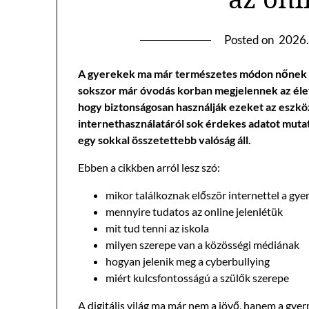
Posted on
2026.
A gyerekek ma már természetes módon nőnek bele 
sokszor már óvodás korban megjelennek az élet
hogy biztonságosan használják ezeket az eszkö
internethasználatáról sok érdekes adatot muta
egy sokkal összetettebb valóság áll.
Ebben a cikkben arról lesz szó:
mikor találkoznak először internettel a gye
mennyire tudatos az online jelenlétük
mit tud tenni az iskola
milyen szerepe van a közösségi médiának
hogyan jelenik meg a cyberbullying
miért kulcsfontosságú a szülők szerepe
A digitális világ ma már nem a jövő, hanem a gy