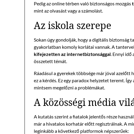
Pedig az online térben való biztonságos mozgás
mint az olvasást vagy a számolást.
Az iskola szerepe
Sokan úgy gondolják, hogy a digitális biztonság tan
gyakorlatban komoly korlátai vannak. A tanterv
kifejezetten az internetbiztonsággal
. Ennyi idő
összetett témát.
Ráadásul a gyerekek többsége már jóval azelőtt h
ez a kérdés. Ez egy paradox helyzetet teremt. Így
mintsem megelőzni a problémákat.
A közösségi média vil
A kutatás szerint a fiatalok jelentős része haszn
már a hivatalos korhatár előtt regisztrálnak. A 
leginkább a következő platformok népszerűek: