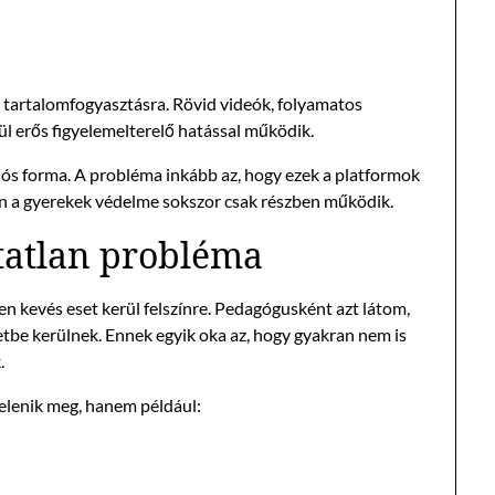
v tartalomfogyasztásra. Rövid videók, folyamatos
ül erős figyelemelterelő hatással működik.
s forma. A probléma inkább az, hogy ezek a platformok
n a gyerekek védelme sokszor csak részben működik.
tatlan probléma
en kevés eset kerül felszínre. Pedagógusként azt látom,
zetbe kerülnek. Ennek egyik oka az, hogy gyakran nem is
.
jelenik meg, hanem például: