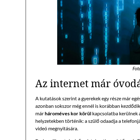
Fot
Az internet már óvod
A kutatások szerint a gyerekek egy része már egész
azonban sokszor még ennél is korábban kezdődik
már
hároméves kor körül
kapcsolatba kerülnek a 
helyzetekben történik: a szülő odaadja a telefonj
videó megnyitására.