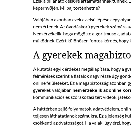
Ezek a pillanatok elsőre ártalmatlannak tűnnek. E
képernyőjén. Mi baj történhetne?
Valójában azonban ezek az első lépések egy olyan 
nem értenek. Az óvodáskorú gyerekek számára az 
Nem érzékelik, hogy mögötte algoritmusok, adatg
működnek. Ezért különösen fontos kérdés, hogy
A gyerekek magabizto
A kutatás egyik érdekes megállapítása, hogy a gye
felmérések szerint a fiatalok nagy része úgy gond
online felületeket. Ez a magabiztosság azonban g
gyerekek valójában
nem érzékelik az online kör
kommunikációs és szórakozási tér: videók, játékok
A háttérben zajló folyamatok, adatvédelem, onlin
teljesen láthatatlanok számukra. Ez a jelenség k
csökkenti az óvatosságot. Ha valaki úgy érzi, hogy