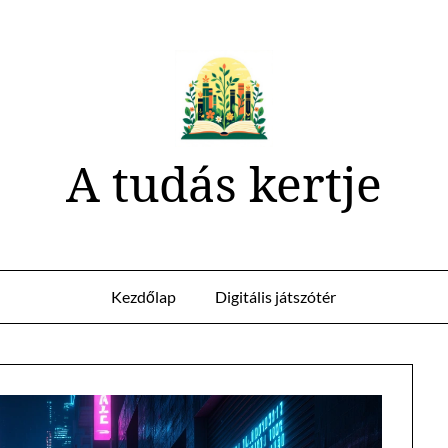
A tudás kertje
Kezdőlap
Digitális játszótér