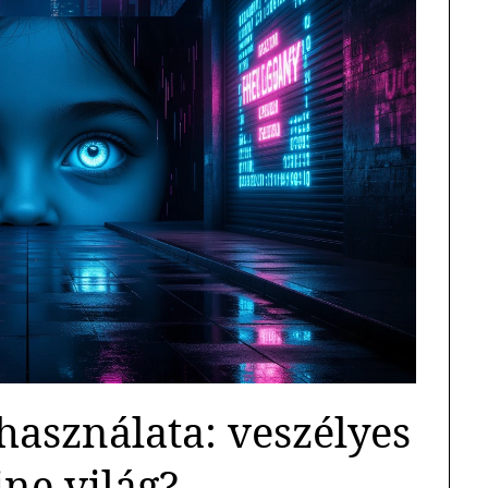
használata: veszélyes
ine világ?