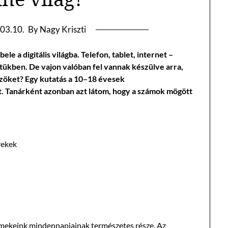
03.10.
By Nagy Kriszti
a digitális világba. Telefon, tablet, internet –
ükben. De vajon valóban fel vannak készülve arra,
zöket? Egy kutatás a 10–18 évesek
t. Tanárként azonban azt látom, hogy a számok mögött
rekek
ermekeink mindennapjainak természetes része. Az