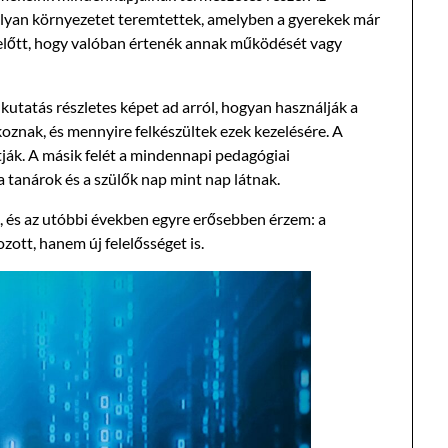
 olyan környezetet teremtettek, amelyben a gyerekek már
zelőtt, hogy valóban értenék annak működését vagy
kutatás részletes képet ad arról, hogyan használják a
lkoznak, és mennyire felkészültek ezek kezelésére. A
ják. A másik felét a mindennapi pedagógiai
a tanárok és a szülők nap mint nap látnak.
 és az utóbbi években egyre erősebben érzem: a
zott, hanem új felelősséget is.