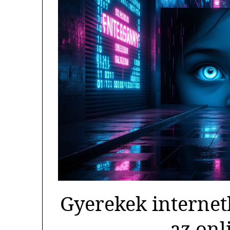
Gyerekek internet
az onl