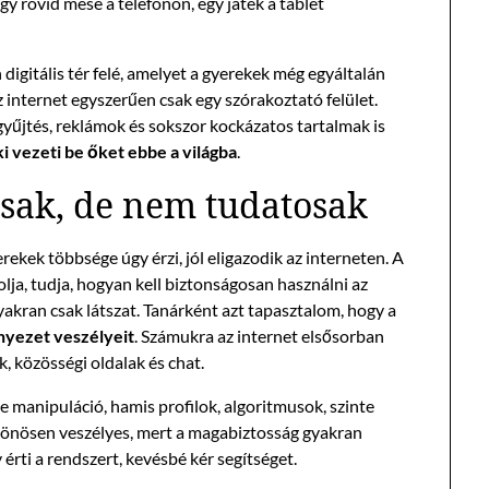
gy rövid mese a telefonon, egy játék a tablet
digitális tér felé, amelyet a gyerekek még egyáltalán
internet egyszerűen csak egy szórakoztató felület.
yűjtés, reklámok és sokszor kockázatos tartalmak is
ki vezeti be őket ebbe a világba
.
sak, de nem tudatosak
rekek többsége úgy érzi, jól eligazodik az interneten. A
olja, tudja, hogyan kell biztonságosan használni az
yakran csak látszat. Tanárként azt tapasztalom, hogy a
nyezet veszélyeit
. Számukra az internet elsősorban
, közösségi oldalak és chat.
e manipuláció, hamis profilok, algoritmusok, szinte
ülönösen veszélyes, mert a magabiztosság gyakran
 érti a rendszert, kevésbé kér segítséget.