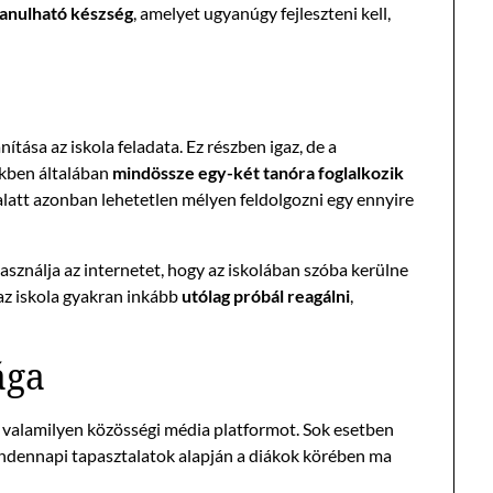
tanulható készség
, amelyet ugyanúgy fejleszteni kell,
ítása az iskola feladata. Ez részben igaz, de a
ekben általában
mindössze egy-két tanóra foglalkozik
 alatt azonban lehetetlen mélyen feldolgozni egy ennyire
asználja az internetet, hogy az iskolában szóba kerülne
 az iskola gyakran inkább
utólag próbál reagálni
,
ága
ál valamilyen közösségi média platformot. Sok esetben
mindennapi tapasztalatok alapján a diákok körében ma