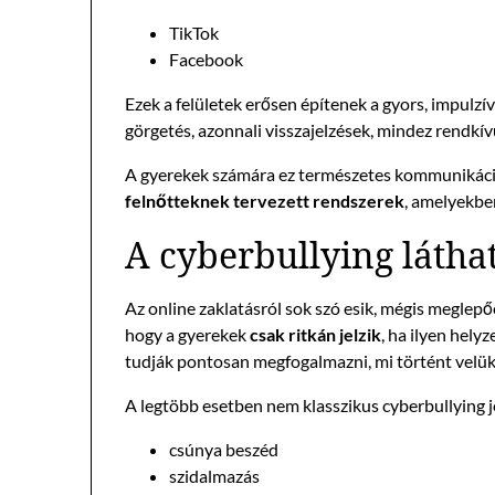
TikTok
Facebook
Ezek a felületek erősen építenek a gyors, impulzí
görgetés, azonnali visszajelzések, mindez rendkív
A gyerekek számára ez természetes kommunikáció
felnőtteknek tervezett rendszerek
, amelyekbe
A cyberbullying látha
Az online zaklatásról sok szó esik, mégis meglepő
hogy a gyerekek
csak ritkán jelzik
, ha ilyen hely
tudják pontosan megfogalmazni, mi történt velük
A legtöbb esetben nem klasszikus cyberbullying 
csúnya beszéd
szidalmazás