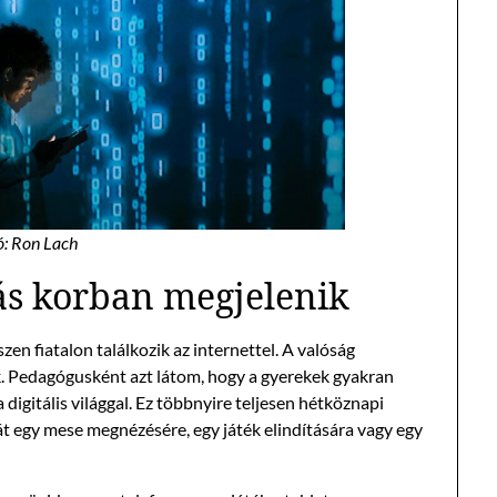
ó: Ron Lach
ás korban megjelenik
en fiatalon találkozik az internettel. A valóság
. Pedagógusként azt látom, hogy a gyerekek gyakran
digitális világgal. Ez többnyire teljesen hétköznapi
át egy mese megnézésére, egy játék elindítására vagy egy