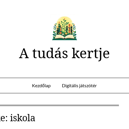
A tudás kertje
Kezdőlap
Digitális játszótér
e:
iskola