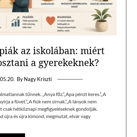
piák az iskolában: miért
osztani a gyerekeknek?
05.20.
By Nagy Kriszti
lmatlannak tűnnek. „Anya főz.”„Apa pénzt keres.”„A
yírja a füvet.”„A fiúk nem sírnak.”„A lányok nem
et csak hétköznapi megfigyeléseknek gondolják.
lád újra és újra kimond, megmutat, elvár vagy