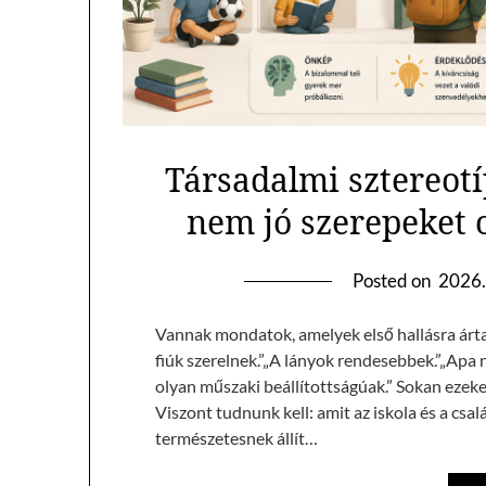
Társadalmi sztereotí
nem jó szerepeket 
Posted on
2026.
Vannak mondatok, amelyek első hallásra árta
fiúk szerelnek.”„A lányok rendesebbek.”„Apa n
olyan műszaki beállítottságúak.” Sokan ezek
Viszont tudnunk kell: amit az iskola és a csa
természetesnek állít…